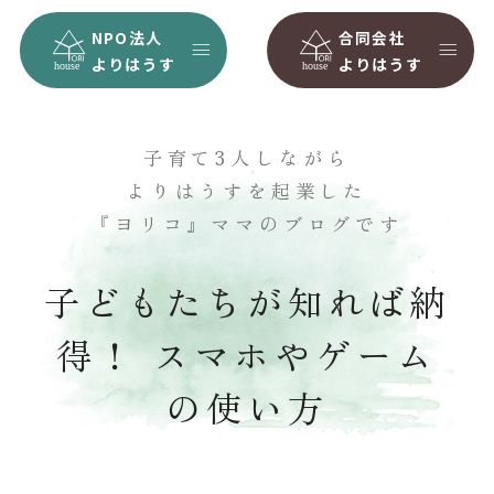
NPO法人
合同会社
よりはうす
よりはうす
子育て3人しながら
よりはうすを起業した
『ヨリコ』ママのブログです
子どもたちが知れば納
得！ スマホやゲーム
の使い方