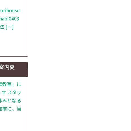
house-
anabi0403
 […]
案内夏
験教室」に
す スタッ
休みとなる
加前に、当