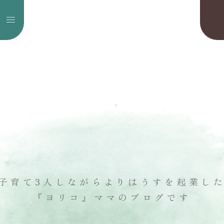
子育て3人しながら
よりはうすを起業し
『ヨリコ』ママのブログです