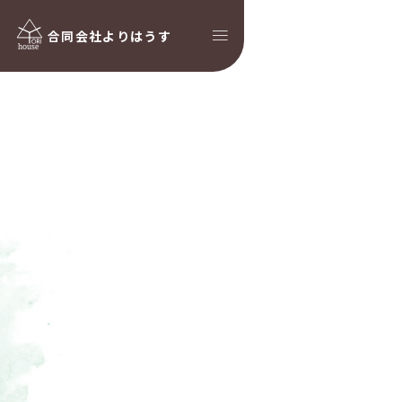
合同会社
よりはうす
た