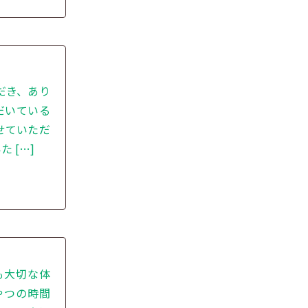
だき、あり
だいている
せていただ
 […]
も大切な体
やつの時間