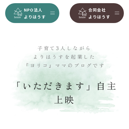
NPO法人
合同会社
よりはうす
よりはうす
子育て3人しながら
よりはうすを起業した
『ヨリコ』ママのブログです
「いただきます」自主
上映