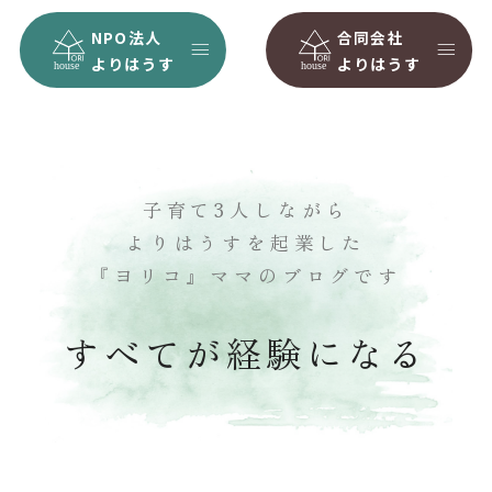
NPO法人
合同会社
よりはうす
よりはうす
子育て3人しながら
よりはうすを起業した
『ヨリコ』ママのブログです
すべてが経験になる