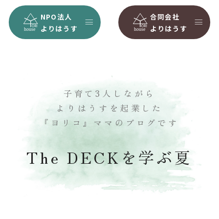
NPO法人
合同会社
よりはうす
よりはうす
子育て3人しながら
よりはうすを起業した
『ヨリコ』ママのブログです
The DECKを学ぶ夏