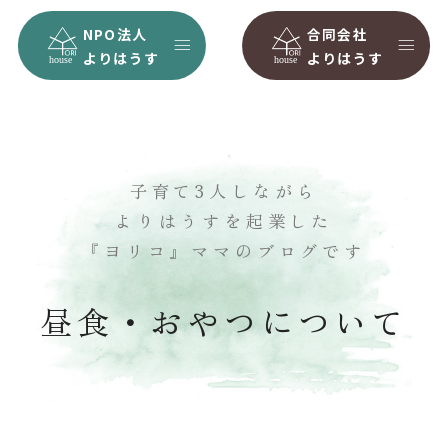
NPO法人
合同会社
よりはうす
よりはうす
子育て3人しながら
よりはうすを起業した
『ヨリコ』ママのブログです
昼食・おやつについて