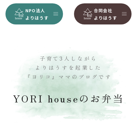
NPO法人
合同会社
よりはうす
よりはうす
子育て3人しながら
よりはうすを起業した
『ヨリコ』ママのブログです
YORI houseのお弁当