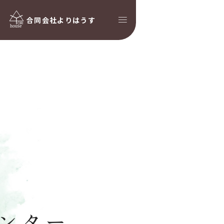
合同会社
よりはうす
た
ンター