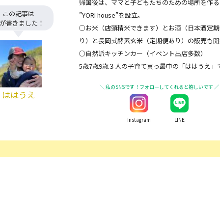
帰国後は、ママと子どもたちのための場所を作る
この記事は
”YORI house”を設立。
が書きました！
○お米（店頭精米できます）とお酒（日本酒定期
り）と長岡式酵素玄米（定期便あり）の販売も開
○自然派キッチンカー（イベント出店多数）
5歳7歳9歳３人の子育て真っ最中の「ははうえ」
ははうえ
Instagram
LINE