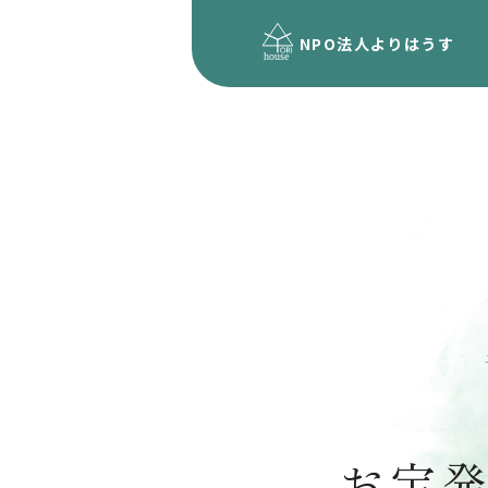
NPO法人
よりはうす
お宝