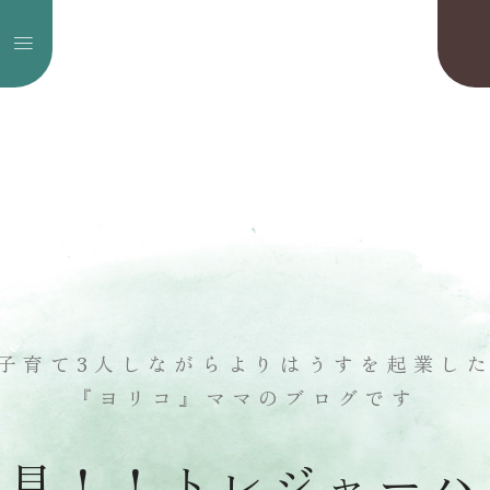
子育て3人しながら
よりはうすを起業し
『ヨリコ』ママのブログです
発見！！トレジャーハ