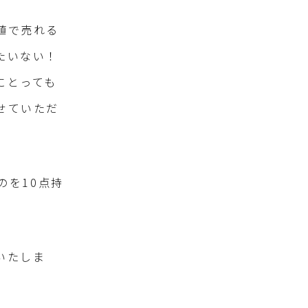
値で売れる
たいない！
にとっても
せていただ
のを10点持
いたしま