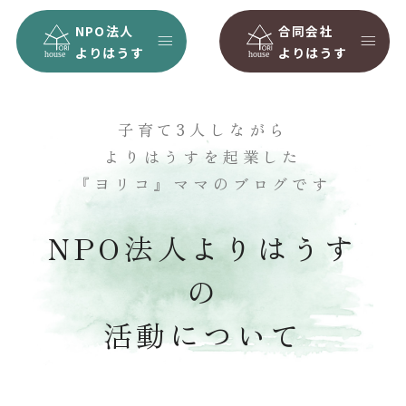
NPO法人
合同会社
よりはうす
よりはうす
子育て3人しながら
よりはうすを起業した
『ヨリコ』ママのブログです
NPO法人よりはうす
の
活動について